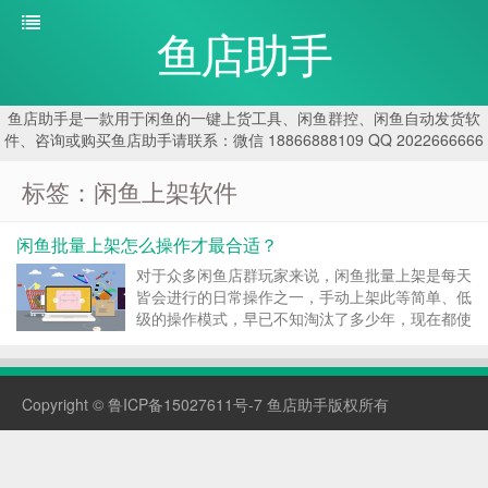
鱼店助手
鱼店助手是一款用于闲鱼的一键上货工具、闲鱼群控、闲鱼自动发货软
件、咨询或购买鱼店助手请联系：微信 18866888109 QQ 2022666666
标签：闲鱼上架软件
闲鱼批量上架怎么操作才最合适？
对于众多闲鱼店群玩家来说，闲鱼批量上架是每天
皆会进行的日常操作之一，手动上架此等简单、低
级的操作模式，早已不知淘汰了多少年，现在都使
用鱼店助手这种专业店铺管理软件。那么，使用鱼
店助手怎么更合理的上架商品呢？ 对此，鱼店助
手官方建议：先按自身情况对店铺加以分类，比如
Copyright ©
鲁ICP备15027611号-7
鱼店助手版权所有
闲鱼新号...