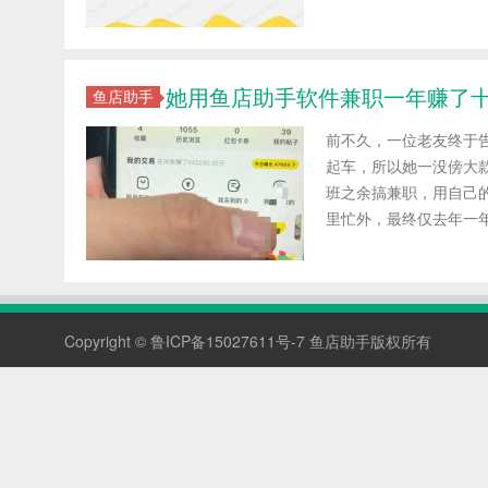
她用鱼店助手软件兼职一年赚了
鱼店助手
前不久，一位老友终于
起车，所以她一没傍大
班之余搞兼职，用自己
里忙外，最终仅去年一年时
Copyright ©
鲁ICP备15027611号-7
鱼店助手版权所有