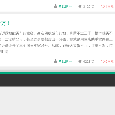
鱼店助手
3120℃
4
喜欢
十万！
告诉我她能买车的秘密。身在四线城市的她，月薪不过三千，根本就买不
款，二没啃父母，甚至连男友都没出一分钱，她就是用鱼店助手软件在上
的身份证开了三个闲鱼卖家账号。从此，她每天卖货不止，订单不断，忙
间...
鱼店助手
4223℃
6
喜欢