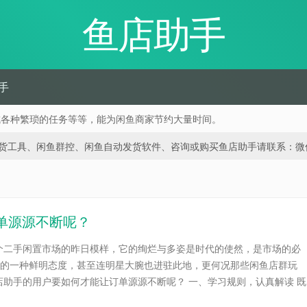
鱼店助手
手
成各种繁琐的任务等等，能为闲鱼商家节约大量时间。
、闲鱼群控、闲鱼自动发货软件、咨询或购买鱼店助手请联系：微信 188668
单源源不断呢？
个二手闲置市场的昨日模样，它的绚烂与多姿是时代的使然，是市场的必
力的一种鲜明态度，甚至连明星大腕也进驻此地，更何况那些闲鱼店群玩
助手的用户要如何才能让订单源源不断呢？ 一、学习规则，认真解读 既