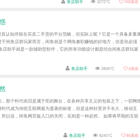
鱼店助手
3272℃
103
喜欢
惑
，对其认知停留在买卖二手货的平台范畴，但实际上呢？它是一个具备多重
对于闲鱼店群玩家而言，闲鱼就是个网络兼职赚钱的好地方，但是你必须
，鱼店助手就是一款辅助型软件，它的所有功能设计都是结合闲鱼店群玩家
鱼店助手
3806℃
4
喜欢
然
的，那个时代依旧是属于IE的舞台，在各种共享主义的包装之下，一切网
费时代成为传统互联网最为显著的标签，但是这种好景并不长久，移动互
，所以说，闲鱼网页版入口的关闭，实则是一种必然。 如果将早期的互联
鱼店助手
8240℃
80
喜欢