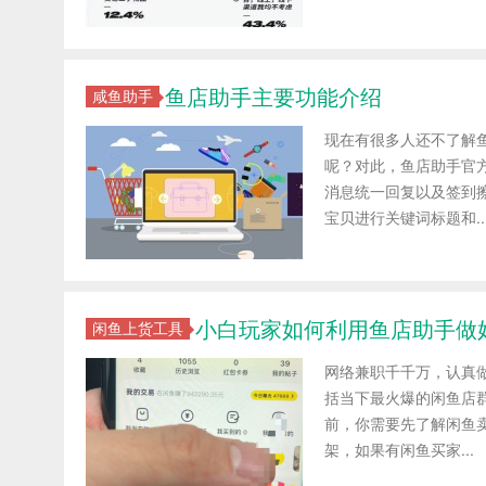
鱼店助手主要功能介绍
咸鱼助手
现在有很多人还不了解
呢？对此，鱼店助手官
消息统一回复以及签到
宝贝进行关键词标题和..
小白玩家如何利用鱼店助手做
闲鱼上货工具
网络兼职千千万，认真
括当下最火爆的闲鱼店
前，你需要先了解闲鱼
架，如果有闲鱼买家...