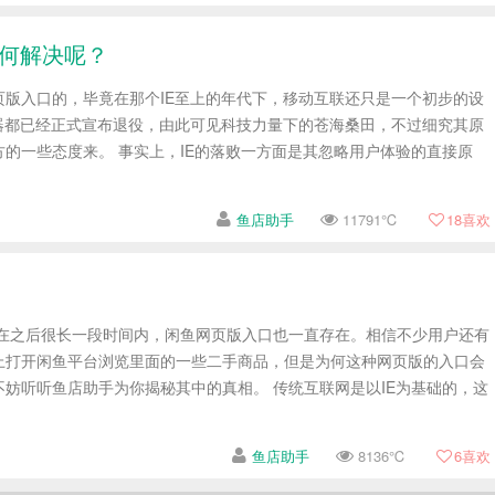
何解决呢？
页版入口的，毕竟在那个IE至上的年代下，移动互联还只是一个初步的设
览器都已经正式宣布退役，由此可见科技力量下的苍海桑田，不过细究其原
的一些态度来。 事实上，IE的落败一方面是其忽略用户体验的直接原
鱼店助手
11791℃
18
喜欢
且在之后很长一段时间内，闲鱼网页版入口也一直存在。相信不少用户还有
上打开闲鱼平台浏览里面的一些二手商品，但是为何这种网页版的入口会
妨听听鱼店助手为你揭秘其中的真相。 传统互联网是以IE为基础的，这
鱼店助手
8136℃
6
喜欢