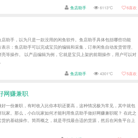
鱼店助手
6113℃
6
喜欢
鱼店助手，以为只是一款没用的闲鱼软件。鱼店助手具体包括哪些功能
方表示：鱼店助手可以完成宝贝的编辑和采集，订单闲鱼自动发货管理、
擦亮等操作。 以产品编辑为例，它就是宝贝上架的前期操作，用户可以对
.
鱼店助手
4301℃
5
喜欢
好网赚兼职
做好一份兼职，有时收入比你本职还要高，这种情况极为常见，其中就包
群玩家。那么，小白玩家如何才能利用鱼店助手做好网赚兼职呢？ 在此之
卖货的基础操作。简而概之，就是寻找最合适的货源，然后在闲鱼平台上