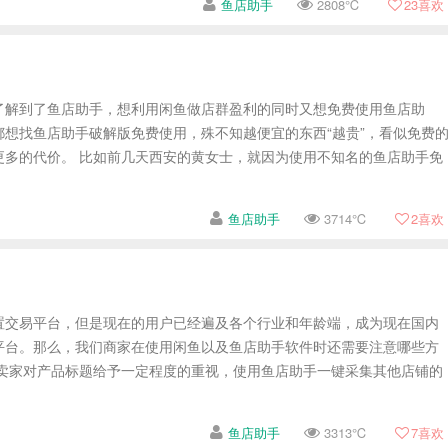
鱼店助手
2808℃
23
喜欢
了解到了鱼店助手，想利用闲鱼做店群盈利的同时又想免费使用鱼店助
都想找鱼店助手破解版免费使用，殊不知越便宜的东西“越贵”，看似免费
更多的代价。 比如前几天西安的黄女士，就因为使用不知名的鱼店助手免
鱼店助手
3714℃
2
喜欢
置交易平台，但是现在的用户已经遍及各个行业和年龄端，成为现在国内
平台。那么，我们商家在使用闲鱼以及鱼店助手软件时还需要注意哪些方
鱼卖家对产品标题给予一定程度的重视，使用鱼店助手一键采集其他店铺的
鱼店助手
3313℃
7
喜欢