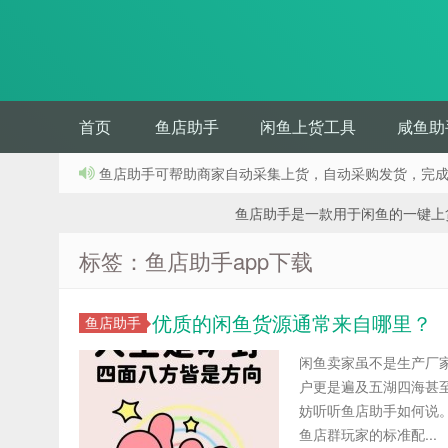
首页
鱼店助手
闲鱼上货工具
咸鱼助
鱼店助手可帮助商家自动采集上货，自动采购发货，完
鱼店助手是一款用于闲鱼的一键上货工具
标签：鱼店助手app下载
优质的闲鱼货源通常来自哪里？
鱼店助手
闲鱼卖家虽不是生产厂
户更是遍及五湖四海甚
妨听听鱼店助手如何说
鱼店群玩家的标准配...