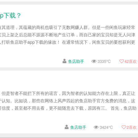
p下载？
有其道理，其蕴藏的商机也吸引了无数网赚人群。但是一些闲鱼玩家经常
宝贝上架之后总能不源源不断地产生订单，而自己家的宝贝却是无人问津
打听鱼店助手app下载的缘故！ 在通常情况下，闲鱼宝贝的要想获利更
鱼店助手
3335℃
42
喜欢
，但是智者不能拦下所有的谣言，因为智者的认知能力存在上限，真正让
于认知。比如说，那些在网络上风声四起的鱼店助手官方免费的消息，这
可信度，甚至都不用去看，更不能随意去下载，原因有三。 首先，鱼店助
鱼店助手
3424℃
2
喜欢