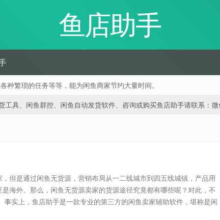
鱼店助手
手
成各种繁琐的任务等等，能为闲鱼商家节约大量时间。
、闲鱼群控、闲鱼自动发货软件、咨询或购买鱼店助手请联系：微信 188668
家，但是通过闲鱼无货源，营销布局从一二线城市到四五线城镇，产品用
至是海外。那么，闲鱼无货源卖家的货源途径究竟都有哪些呢？对此，不
。 事实上，鱼店助手是一款专业的第三方的闲鱼卖家辅助软件，堪称是闲