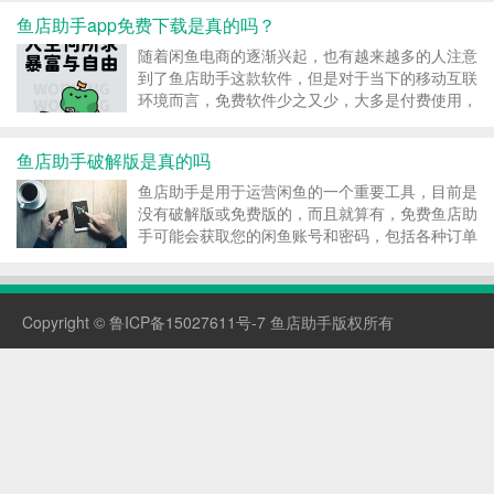
呢？ 对此，鱼店助手的技术负责人详细地解释
鱼店助手app免费下载是真的吗？
过：鱼店助手软件前期的研发成本暂且不提，后期
的软件运...
随着闲鱼电商的逐渐兴起，也有越来越多的人注意
到了鱼店助手这款软件，但是对于当下的移动互联
环境而言，免费软件少之又少，大多是付费使用，
然而还是有很多人想搜索免费的鱼店助手破解版使
用。 搜索鱼店助手app下载破解的人，已经不知自
鱼店助手破解版是真的吗
身行为已经要构成违法的情况了。包括这些想研发
破解...
鱼店助手是用于运营闲鱼的一个重要工具，目前是
没有破解版或免费版的，而且就算有，免费鱼店助
手可能会获取您的闲鱼账号和密码，包括各种订单
信息和一手货源产地等个人经济隐私，倘若破解的
鱼店助手中携带病毒，放到正常的程序中，一般的
使用者是根本无法发现的，这种安全隐患对于闲鱼
Copyright ©
鲁ICP备15027611号-7
鱼店助手版权所有
经营事业而言，...