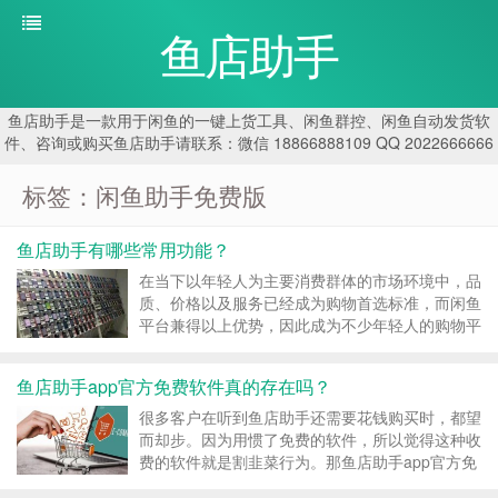
鱼店助手
鱼店助手是一款用于闲鱼的一键上货工具、闲鱼群控、闲鱼自动发货软
件、咨询或购买鱼店助手请联系：微信 18866888109 QQ 2022666666
标签：闲鱼助手免费版
鱼店助手有哪些常用功能？
在当下以年轻人为主要消费群体的市场环境中，品
质、价格以及服务已经成为购物首选标准，而闲鱼
平台兼得以上优势，因此成为不少年轻人的购物平
台。很多商家也是选择在闲鱼开店，使用闲鱼辅助
软件更是可以让我们的闲鱼店铺经营的更好。 首
鱼店助手app官方免费软件真的存在吗？
先是鱼店助手的自动发布功能，这是鱼店助手用户
用的最多...
很多客户在听到鱼店助手还需要花钱购买时，都望
而却步。因为用惯了免费的软件，所以觉得这种收
费的软件就是割韭菜行为。那鱼店助手app官方免
费软件又是什么情况？此种免费软件是否真的存在